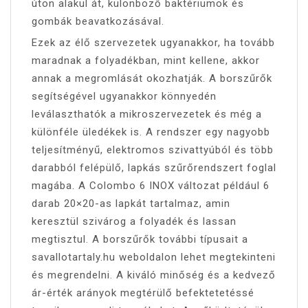
úton alakul át, különböző baktériumok és
gombák beavatkozásával.
Ezek az élő szervezetek ugyanakkor, ha tovább
maradnak a folyadékban, mint kellene, akkor
annak a megromlását okozhatják. A borszűrők
segítségével ugyanakkor könnyedén
leválaszthatók a mikroszervezetek és még a
különféle üledékek is. A rendszer egy nagyobb
teljesítményű, elektromos szivattyúból és több
darabból felépülő, lapkás szűrőrendszert foglal
magába. A Colombo 6 INOX változat például 6
darab 20×20-as lapkát tartalmaz, amin
keresztül szivárog a folyadék és lassan
megtisztul. A borszűrők további típusait a
savallotartaly.hu weboldalon lehet megtekinteni
és megrendelni. A kiváló minőség és a kedvező
ár-érték arányok megtérülő befektetetéssé