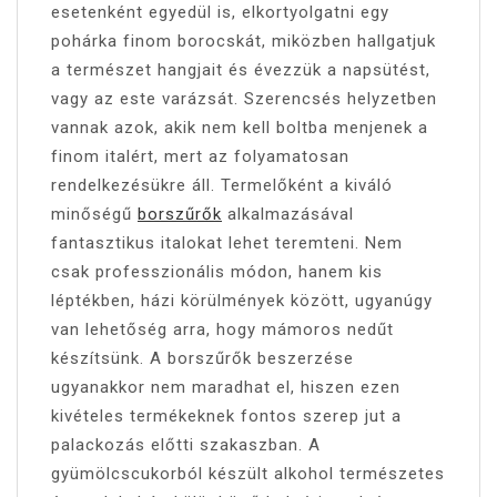
esetenként egyedül is, elkortyolgatni egy
pohárka finom borocskát, miközben hallgatjuk
a természet hangjait és évezzük a napsütést,
vagy az este varázsát. Szerencsés helyzetben
vannak azok, akik nem kell boltba menjenek a
finom italért, mert az folyamatosan
rendelkezésükre áll. Termelőként a kiváló
minőségű
borszűrők
alkalmazásával
fantasztikus italokat lehet teremteni. Nem
csak professzionális módon, hanem kis
léptékben, házi körülmények között, ugyanúgy
van lehetőség arra, hogy mámoros nedűt
készítsünk. A borszűrők beszerzése
ugyanakkor nem maradhat el, hiszen ezen
kivételes termékeknek fontos szerep jut a
palackozás előtti szakaszban. A
gyümölcscukorból készült alkohol természetes