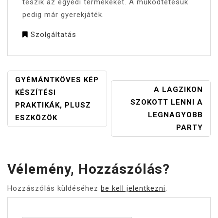
teszik az egyedi termékeket. A működtetésük
pedig már gyerekjáték.
Szolgáltatás
BEJEGYZÉS
GYÉMÁNTKÖVES KÉP
A LAGZIKON
NAVIGÁCIÓ
KÉSZÍTÉSI
SZOKOTT LENNI A
PRAKTIKÁK, PLUSZ
LEGNAGYOBB
ESZKÖZÖK
PARTY
Vélemény, Hozzászólás?
Hozzászólás küldéséhez
be kell jelentkezni
.
Keresés: