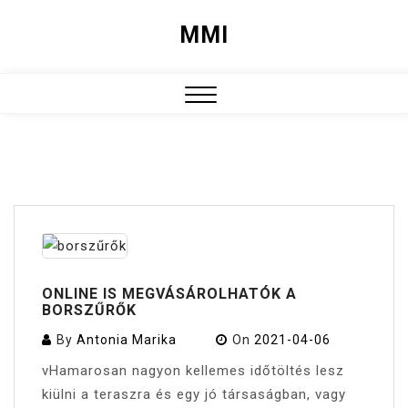
Skip
MMI
to
content
Close
Menu
ONLINE IS MEGVÁSÁROLHATÓK A
BORSZŰRŐK
By
Antonia Marika
On
2021-04-06
vHamarosan nagyon kellemes időtöltés lesz
kiülni a teraszra és egy jó társaságban, vagy