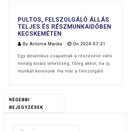
PULTOS, FELSZOLGÁLÓ ÁLLÁS
TELJES ÉS RÉSZMUNKAIDŐBEN
KECSKEMÉTEN
By
Antonia Marika
On
2024-07-21
Egy dinamikus csapatnak a részesévé válni
mindig kiváló lehetőség, főleg akkor, ha új
munkát keresünk. Ha már a felszolgáló.
BEJEGYZÉS
RÉGEBBI
NAVIGÁCIÓ
BEJEGYZÉSEK
Keresés: