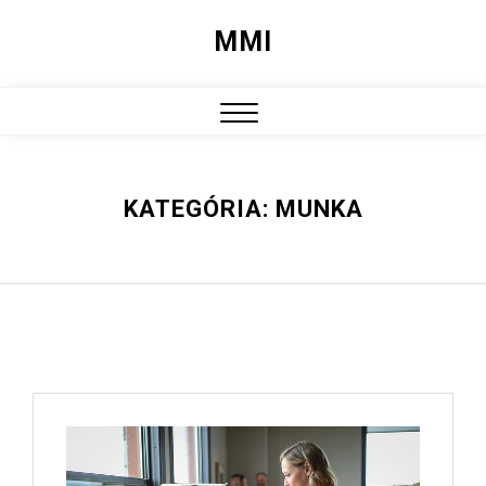
Skip
MMI
to
content
Close
Menu
KATEGÓRIA:
MUNKA