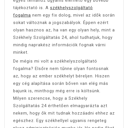
egyes témához ugyanis elérhető egy bővebb
tájékoztató is. A
székhelyszolgáltató
fogalma
nem egy fix dolog, mivel az idők során
sokat változnak a jogszabályok. Éppen ezért
olyan hasznos az, ha van egy olyan hely, mint a
Székhely Szolgáltatás 24, ahol tudhatjuk, hogy
mindig naprakész információk fognak várni
minket.
De mégis mi volt a székhelyszolgáltató
fogalma? Elsőre nem tűnne olyan fontosnak
az, hogy az ember székhelyt béreljen. Hiszen
egy cég alapítása során bőven van elég más
bajunk is, minthogy még erre is költsünk.
Milyen szerencse, hogy a Székhely
Szolgáltatás 24 érthetően elmagyarázta azt
nekem, hogy ők mit tudnak hozzáadni ehhez az
egészhez. Egy székhellyel ugyanis rengeteg