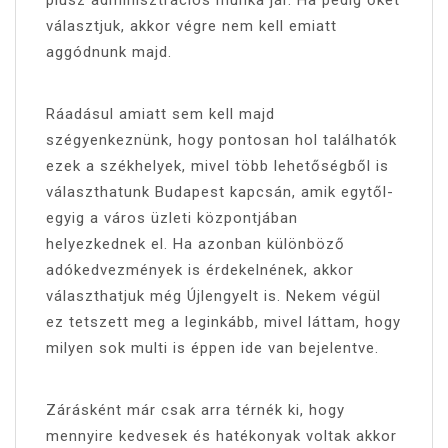
plusz adminisztrációs munka jár. Ha pedig őket
választjuk, akkor végre nem kell emiatt
aggódnunk majd.
Ráadásul amiatt sem kell majd
szégyenkeznünk, hogy pontosan hol találhatók
ezek a székhelyek, mivel több lehetőségből is
választhatunk Budapest kapcsán, amik egytől-
egyig a város üzleti központjában
helyezkednek el. Ha azonban különböző
adókedvezmények is érdekelnének, akkor
választhatjuk még Újlengyelt is. Nekem végül
ez tetszett meg a leginkább, mivel láttam, hogy
milyen sok multi is éppen ide van bejelentve.
Zárásként már csak arra térnék ki, hogy
mennyire kedvesek és hatékonyak voltak akkor