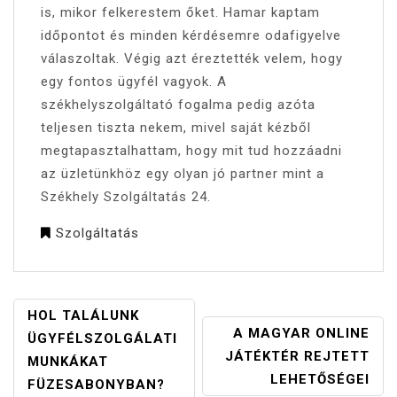
is, mikor felkerestem őket. Hamar kaptam
időpontot és minden kérdésemre odafigyelve
válaszoltak. Végig azt éreztették velem, hogy
egy fontos ügyfél vagyok. A
székhelyszolgáltató fogalma pedig azóta
teljesen tiszta nekem, mivel saját kézből
megtapasztalhattam, hogy mit tud hozzáadni
az üzletünkhöz egy olyan jó partner mint a
Székhely Szolgáltatás 24.
Szolgáltatás
BEJEGYZÉS
HOL TALÁLUNK
A MAGYAR ONLINE
NAVIGÁCIÓ
ÜGYFÉLSZOLGÁLATI
JÁTÉKTÉR REJTETT
MUNKÁKAT
LEHETŐSÉGEI
FÜZESABONYBAN?