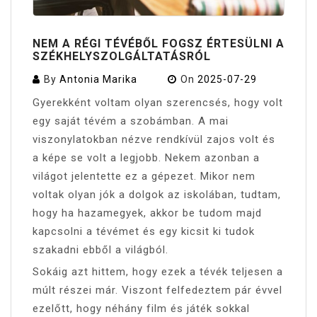
NEM A RÉGI TÉVÉBŐL FOGSZ ÉRTESÜLNI A
SZÉKHELYSZOLGÁLTATÁSRÓL
By
Antonia Marika
On
2025-07-29
Gyerekként voltam olyan szerencsés, hogy volt
egy saját tévém a szobámban. A mai
viszonylatokban nézve rendkívül zajos volt és
a képe se volt a legjobb. Nekem azonban a
világot jelentette ez a gépezet. Mikor nem
voltak olyan jók a dolgok az iskolában, tudtam,
hogy ha hazamegyek, akkor be tudom majd
kapcsolni a tévémet és egy kicsit ki tudok
szakadni ebből a világból.
Sokáig azt hittem, hogy ezek a tévék teljesen a
múlt részei már. Viszont felfedeztem pár évvel
ezelőtt, hogy néhány film és játék sokkal