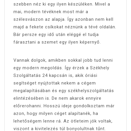
szebben néz ki egy ilyen készüléken. Mivel a
mai, modern tévéknek most már a
szélesvászon az alapja. Így azonban nem kell
majd a fekete csíkokat néznünk a tévé oldalán.
Bár persze egy idő után eléggé el tudja
fárasztani a szemet egy ilyen képernyő.
Vannak dolgok, amikben sokkal jobb tud lenni
egy modern megoldás. Így érzek a Székhely
Szolgáltatás 24 kapcsán is, akik óriási
segítséget nyújtottak nekem a cégem
megalapításában és egy székhelyszolgáltatás
elintézésében is. De nem akarok ennyire
előrerohanni. Hosszú ideje gondolkoztam már
azon, hogy milyen céget alapítanék, ha
lehetőségem lenne rá. Az ötleteim jók voltak,
viszont a kivitelezés túl bonyolultnak tűnt.