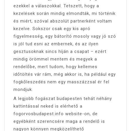
ezekkel a válaszokkal. Tetszett, hogy a
kezelések során mindig elmondták, mi történik
és miért, szóval abszolút partnerként voltam
kezelve. Sokszor csak egy kis apró
figyelmesség, egy bátorító mosoly vagy jó szó
is jól tud esni az embernek, és az ilyen
gesztusoknak sincs híján a csapat – ezért
mindig örömmel mentem és megyek a
rendelőbe, mert tudom, hogy kellemes
időtöltés vár rám, még akkor is, ha például egy
fogkőleszedés nem egy masszázzsal ér fel
mondjuk.
A legjobb fogászat budapesten tehát néhány
kattintással neked is elérhető a
fogorvosbudapest.info website-on, de
egyébként szerencsére maga a rendelő is
nagyon könnyen megközelíthető