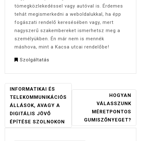
tömegközlekedéssel vagy autóval is. Érdemes
tehát megismerkedni a weboldalukkal, ha épp
fogászati rendelő keresésében vagy, mert
nagyszerű szakembereket ismerhetsz meg a
személyükben. Én már nem is mennék
máshova, mint a Kacsa utcai rendelőbe!
Szolgáltatás
BEJEGYZÉS
INFORMATIKAI ÉS
HOGYAN
NAVIGÁCIÓ
TELEKOMMUNIKÁCIÓS
VÁLASSZUNK
ÁLLÁSOK, AVAGY A
MÉRETPONTOS
DIGITÁLIS JÖVŐ
GUMISZŐNYEGET?
ÉPÍTÉSE SZOLNOKON