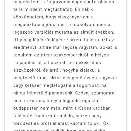
megosztom: a fogorvosbudapest.info oldalon
te is mindent megtudhatsz! Én nekik
köszönhetem, hogy visszanyertem a
magabiztosságom, mert a mosolyom nem a
legszebb verzióját mutatta az elmúlt években.
Itt pedig lépésről lépésre sikerült elérni azt az
eredményt, amire már régóta vágytam. Sokat is
tanultam az itteni szakemberektől: a helyes
fogápolásról, a használt termékekről és
eszközökről, és arról, hogyha kialakul a
megfelelő rutin, akkor elengedő évente egyszer
vagy kétszer meglátogatni a fogorvost, ha
nincs felmerülő panaszunk. Szóval számomra
nem is kérdés, hogy a legjobb fogászat
budapesten nem más, mint a Kacsa utcában
található fogászati rendelő, hiszen annyi
törődést és profi ellátást kaptam tőlük… Ők
aztán nagyon jól tudják, hogy sokan hiába