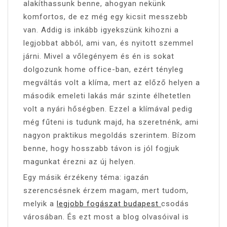
alakíthassunk benne, ahogyan nekünk
komfortos, de ez még egy kicsit messzebb
van. Addig is inkább igyekszünk kihozni a
legjobbat abból, ami van, és nyitott szemmel
járni. Mivel a vőlegényem és én is sokat
dolgozunk home office-ban, ezért tényleg
megváltás volt a klíma, mert az előző helyen a
második emeleti lakás már szinte élhetetlen
volt a nyári hőségben. Ezzel a klímával pedig
még fűteni is tudunk majd, ha szeretnénk, ami
nagyon praktikus megoldás szerintem. Bízom
benne, hogy hosszabb távon is jól fogjuk
magunkat érezni az új helyen.
Egy másik érzékeny téma: igazán
szerencsésnek érzem magam, mert tudom,
melyik a
legjobb fogászat budapest
csodás
városában. És ezt most a blog olvasóival is