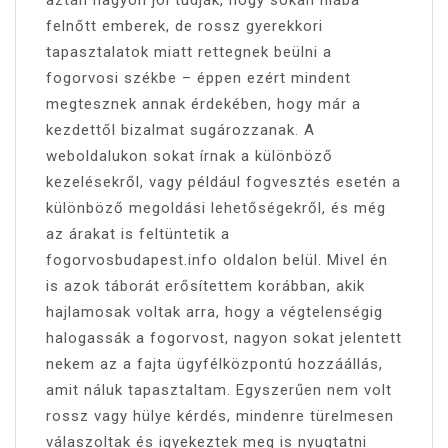
felnőtt emberek, de rossz gyerekkori
tapasztalatok miatt rettegnek beülni a
fogorvosi székbe – éppen ezért mindent
megtesznek annak érdekében, hogy már a
kezdettől bizalmat sugározzanak. A
weboldalukon sokat írnak a különböző
kezelésekről, vagy például fogvesztés esetén a
különböző megoldási lehetőségekről, és még
az árakat is feltüntetik a
fogorvosbudapest.info oldalon belül. Mivel én
is azok táborát erősítettem korábban, akik
hajlamosak voltak arra, hogy a végtelenségig
halogassák a fogorvost, nagyon sokat jelentett
nekem az a fajta ügyfélközpontú hozzáállás,
amit náluk tapasztaltam. Egyszerűen nem volt
rossz vagy hülye kérdés, mindenre türelmesen
válaszoltak és igyekeztek meg is nyugtatni