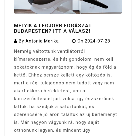
MELYIK A LEGJOBB FOGÁSZAT
BUDAPESTEN? ITT A VÁLASZ!
By
Antonia Marika
On
2024-07-28
Nemrég váltottunk ventilátorról
klímarendszerre, és hát gondolom, nem kell
sokatoknak magyaráznom, hogy ég és föld a
kettő. Ehhez persze kellett egy költözés is,
mert a régi tulajdonos nem tudott vagy nem
akart ekkora befektetést, ami a
korszerűsítéssel járt volna, így észszerűnek
láttuk, ha szedjük a sátorfánkat, és
szerencsére jó áron találtuk az új bérleményt
is. Már nagyon vágyunk rá, hogy saját
otthonunk legyen, és mindent úgy