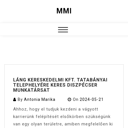
Skip
MMI
to
content
Close
Menu
LÁNG KERESKEDELMI KFT. TATABÁNYAI
TELEPHELYÉRE KERES DISZPÉCSER
MUNKATÁRSAT
By
Antonia Marika
On
2024-05-21
Ahhoz, hogy el tudjuk kezdeni a vágyott
karrierünk felépítését elsőkörben szükségünk
van egy olyan területre, amiben megfelelően ki