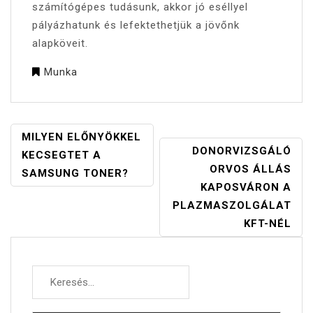
számítógépes tudásunk, akkor jó eséllyel
pályázhatunk és lefektethetjük a jövőnk
alapköveit.
Munka
BEJEGYZÉS
MILYEN ELŐNYÖKKEL
DONORVIZSGÁLÓ
NAVIGÁCIÓ
KECSEGTET A
ORVOS ÁLLÁS
SAMSUNG TONER?
KAPOSVÁRON A
PLAZMASZOLGÁLAT
KFT-NÉL
Keresés: