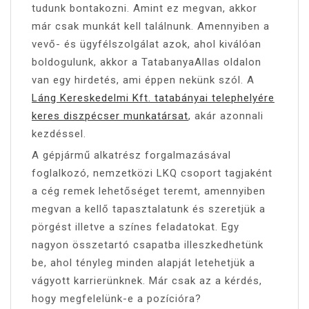
tudunk bontakozni. Amint ez megvan, akkor
már csak munkát kell találnunk. Amennyiben a
vevő- és ügyfélszolgálat azok, ahol kiválóan
boldogulunk, akkor a TatabanyaAllas oldalon
van egy hirdetés, ami éppen nekünk szól. A
Láng Kereskedelmi Kft. tatabányai telephelyére
keres diszpécser munkatársat
, akár azonnali
kezdéssel.
A gépjármű alkatrész forgalmazásával
foglalkozó, nemzetközi LKQ csoport tagjaként
a cég remek lehetőséget teremt, amennyiben
megvan a kellő tapasztalatunk és szeretjük a
pörgést illetve a színes feladatokat. Egy
nagyon összetartó csapatba illeszkedhetünk
be, ahol tényleg minden alapját letehetjük a
vágyott karrierünknek. Már csak az a kérdés,
hogy megfelelünk-e a pozícióra?