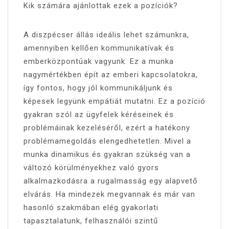
Kik számára ajánlottak ezek a pozíciók?
A diszpécser állás ideális lehet számunkra,
amennyiben kellően kommunikatívak és
emberközpontúak vagyunk. Ez a munka
nagymértékben épít az emberi kapcsolatokra,
így fontos, hogy jól kommunikáljunk és
képesek legyünk empátiát mutatni. Ez a pozíció
gyakran szól az ügyfelek kéréseinek és
problémáinak kezeléséről, ezért a hatékony
problémamegoldás elengedhetetlen. Mivel a
munka dinamikus és gyakran szükség van a
változó körülményekhez való gyors
alkalmazkodásra a rugalmasság egy alapvető
elvárás. Ha mindezek megvannak és már van
hasonló szakmában elég gyakorlati
tapasztalatunk, felhasználói szintű