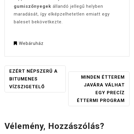
gumiszőnyegek
állandó jellegű helyben
maradását, így elképzelhetetlen emiatt egy
baleset bekövetkezte.
Webáruház
BEJEGYZÉS
EZÉRT NÉPSZERŰ A
MINDEN ÉTTEREM
NAVIGÁCIÓ
BITUMENES
JAVÁRA VÁLHAT
VÍZSZIGETELŐ
EGY PRECÍZ
ÉTTERMI PROGRAM
Vélemény, Hozzászólás?