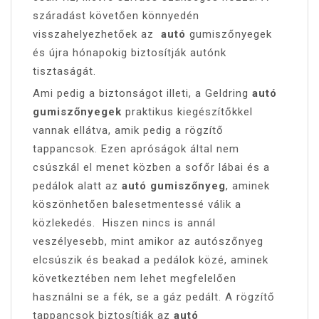
száradást követően könnyedén
visszahelyezhetőek az
autó
gumiszőnyegek
és újra hónapokig biztosítják autónk
tisztaságát.
Ami pedig a biztonságot illeti, a Geldring
autó
gumiszőnyegek
praktikus kiegészítőkkel
vannak ellátva, amik pedig a rögzítő
tappancsok. Ezen apróságok által nem
csúszkál el menet közben a sofőr lábai és a
pedálok alatt az
autó gumiszőnyeg
, aminek
köszönhetően balesetmentessé válik a
közlekedés. Hiszen nincs is annál
veszélyesebb, mint amikor az autószőnyeg
elcsúszik és beakad a pedálok közé, aminek
következtében nem lehet megfelelően
használni se a fék, se a gáz pedált. A rögzítő
tappancsok biztosítják az
autó