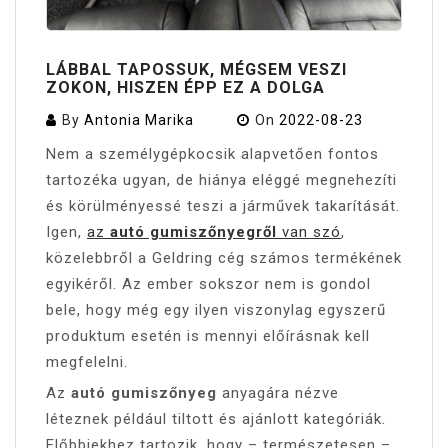
LÁBBAL TAPOSSUK, MÉGSEM VESZI
ZOKON, HISZEN ÉPP EZ A DOLGA
By
Antonia Marika
On
2022-08-23
Nem a személygépkocsik alapvetően fontos
tartozéka ugyan, de hiánya eléggé megnehezíti
és körülményessé teszi a járművek takarítását.
Igen,
az
autó gumiszőnyegről
van szó
,
közelebbről a Geldring cég számos termékének
egyikéről. Az ember sokszor nem is gondol
bele, hogy még egy ilyen viszonylag egyszerű
produktum esetén is mennyi előírásnak kell
megfelelni.
Az
autó gumiszőnyeg
anyagára nézve
léteznek például tiltott és ajánlott kategóriák.
Előbbiekhez tartozik, hogy – természetesen –