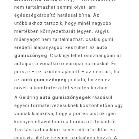
nem tartalmazhat semmi olyat, ami
egészségkárosító hatással bírna. Az
utóbbiakhoz tartozik, hogy minél nagyobb
mértékben környezetbarát legyen, vagyis
műanyagot nem tartalmazhat, csakis gumi
eredetű alapanyagból készülhet az
autó
gumiszőnyeg
. Csak így lehet összhangban az
autóiparra vonatkozó európai normákkal. És
persze – ez szintén ajánlott – az sem árt, ha
az
autó gumiszőnyeg
jó illatú, hiszen ez
növeli a komfortérzetet vezetés közben.
A Geldring
autó gumiszőnyegek
ráadásul
egyedi formatervezésüknek köszönhetően úgy
vannak kialakítva, hogy a por és piszok igen
könnyen eltávolítható a bordázott felületről.
Tisztán tartásukhoz kevés időráfordítás és
csak víz, illetve szivacs szükséges hozzá. A