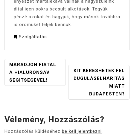
enyészet martalékává vállnak a nagyszüleink
által igen sokra becsült alkotások. Tegyük
pénzé azokat és hagyjuk, hogy mások továbbra
is örömüket leljék bennük.
Szolgáltatás
BEJEGYZÉS
MARADJON FIATAL
KIT KERESHETEK FEL
NAVIGÁCIÓ
A HIALURONSAV
DUGULÁSELHÁRÍTÁS
SEGÍTSÉGÉVEL!
MIATT
BUDAPESTEN?
Vélemény, Hozzászólás?
Hozzászólás küldéséhez
be kell jelentkezni
.