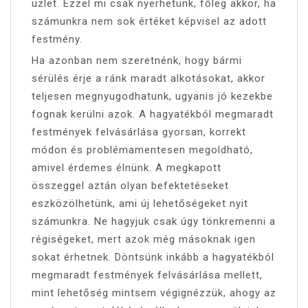
üzlet. Ezzel mi csak nyerhetünk, főleg akkor, ha
számunkra nem sok értéket képvisel az adott
festmény.
Ha azonban nem szeretnénk, hogy bármi
sérülés érje a ránk maradt alkotásokat, akkor
teljesen megnyugodhatunk, ugyanis jó kezekbe
fognak kerülni azok. A hagyatékból megmaradt
festmények felvásárlása gyorsan, korrekt
módon és problémamentesen megoldható,
amivel érdemes élnünk. A megkapott
összeggel aztán olyan befektetéseket
eszközölhetünk, ami új lehetőségeket nyit
számunkra. Ne hagyjuk csak úgy tönkremenni a
régiségeket, mert azok még másoknak igen
sokat érhetnek. Döntsünk inkább a hagyatékból
megmaradt festmények felvásárlása mellett,
mint lehetőség mintsem végignézzük, ahogy az