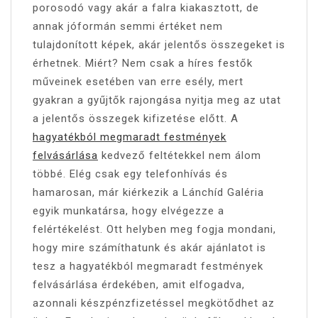
porosodó vagy akár a falra kiakasztott, de
annak jóformán semmi értéket nem
tulajdonított képek, akár jelentős összegeket is
érhetnek. Miért? Nem csak a híres festők
műveinek esetében van erre esély, mert
gyakran a gyűjtők rajongása nyitja meg az utat
a jelentős összegek kifizetése előtt. A
hagyatékból megmaradt festmények
felvásárlása
kedvező feltétekkel nem álom
többé. Elég csak egy telefonhívás és
hamarosan, már kiérkezik a Lánchíd Galéria
egyik munkatársa, hogy elvégezze a
felértékelést. Ott helyben meg fogja mondani,
hogy mire számíthatunk és akár ajánlatot is
tesz a hagyatékból megmaradt festmények
felvásárlása érdekében, amit elfogadva,
azonnali készpénzfizetéssel megkötődhet az