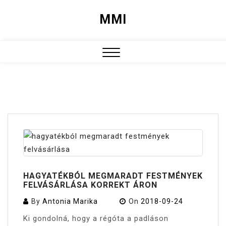
Skip
MMI
to
content
Close
Menu
HAGYATÉKBÓL MEGMARADT FESTMÉNYEK
FELVÁSÁRLÁSA KORREKT ÁRON
By
Antonia Marika
On
2018-09-24
Ki gondolná, hogy a régóta a padláson