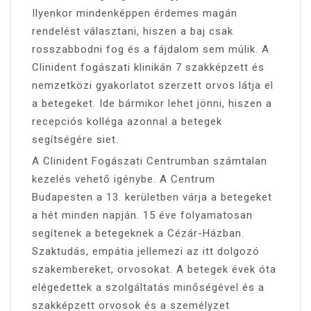
Ilyenkor mindenképpen érdemes magán
rendelést választani, hiszen a baj csak
rosszabbodni fog és a fájdalom sem múlik. A
Clinident fogászati klinikán 7 szakképzett és
nemzetközi gyakorlatot szerzett orvos látja el
a betegeket. Ide bármikor lehet jönni, hiszen a
recepciós kolléga azonnal a betegek
segítségére siet.
A Clinident Fogászati Centrumban számtalan
kezelés vehető igénybe. A Centrum
Budapesten a 13. kerületben várja a betegeket
a hét minden napján. 15 éve folyamatosan
segítenek a betegeknek a Cézár-Házban.
Szaktudás, empátia jellemezi az itt dolgozó
szakembereket, orvosokat. A betegek évek óta
elégedettek a szolgáltatás minőségével és a
szakképzett orvosok és a személyzet