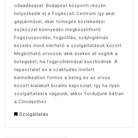
odaadásával. Budapest központi részén
helyezkedik el a Fogászati Centrum így akár
gépjárművel, akár tömeges közlekedési
eszközzel könnyedén megközelíthető.
Fogszuvasodás, fogpótlás, szájhigiéniás
kezelés mind elérhető a szolgáltatások között.
Megbízható orvosok, akik éveken át segítik a
betegeket, ha fogproblémával küszködnek. A
tapasztalat és a szaktudás mellett
kiemelkedően fontos a beteg és az orvos
között kialakult bizalmi kapcsolat, így ha ilyen
szolgáltatásra vágyunk, akkor forduljunk bátran
a Clinidenthez.
Szolgáltatás