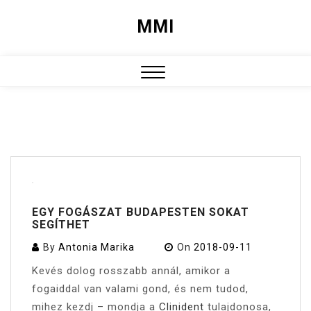
Skip
MMI
to
content
Close
Menu
EGY FOGÁSZAT BUDAPESTEN SOKAT
SEGÍTHET
By
Antonia Marika
On
2018-09-11
Kevés dolog rosszabb annál, amikor a
fogaiddal van valami gond, és nem tudod,
mihez kezdj – mondja a
Clinident
tulajdonosa,