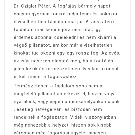
Dr. Czigler Péter. A fogfájás bármely napot
nagyon gyorsan tönkre tudja tenni és sokszor
elviselhetetlen fájdalommal jár. A visszatérő
fájdalom már semmi jóra nem utal, így
érdemes azonnal cselekedni és nem kivárni a
végső pillanatot, amikor már elviselhetetlen
kínokat tud okozni egy-egy rossz fog. Az evés,
az ivás nehezen oldható meg, ha a fogfájás
jelentkezik és természetesen ilyenkor azonnal
el kell menni a fogorvoshoz.
Természetesen a fájdalom soha nem a
megfelelő pillanatban érkezik el, hiszen vagy
nyaralunk, vagy éppen a munkahelyünkön ülünk
, esetleg hétvége van, és biztosan nem
rendelnek a fogászaton. Vidéki viszonylatban
még nehezebb a helyzet, hiszen sok kisebb
városban még fogorvosi ügyelet sincsen.