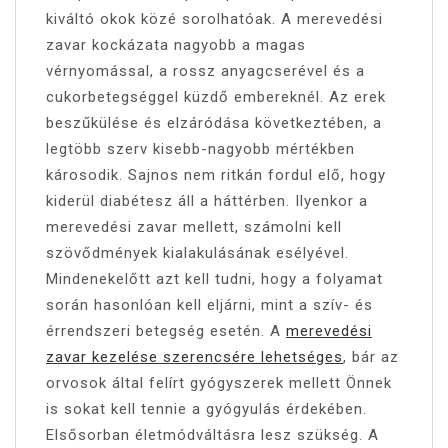
kiváltó okok közé sorolhatóak. A merevedési
zavar kockázata nagyobb a magas
vérnyomással, a rossz anyagcserével és a
cukorbetegséggel küzdő embereknél. Az erek
beszűkülése és elzáródása következtében, a
legtöbb szerv kisebb-nagyobb mértékben
károsodik. Sajnos nem ritkán fordul elő, hogy
kiderül diabétesz áll a háttérben. Ilyenkor a
merevedési zavar mellett, számolni kell
szövődmények kialakulásának esélyével.
Mindenekelőtt azt kell tudni, hogy a folyamat
során hasonlóan kell eljárni, mint a szív- és
érrendszeri betegség esetén. A
merevedési
zavar kezelése szerencsére lehetséges
, bár az
orvosok által felírt gyógyszerek mellett Önnek
is sokat kell tennie a gyógyulás érdekében.
Elsősorban életmódváltásra lesz szükség. A