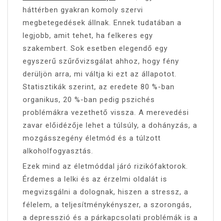
háttérben gyakran komoly szervi
megbetegedések állnak. Ennek tudatában a
legjobb, amit tehet, ha felkeres egy
szakembert. Sok esetben elegendő egy
egyszerű szűrővizsgálat ahhoz, hogy fény
derüljön arra, mi váltja ki ezt az állapotot.
Statisztikák szerint, az eredete 80 %-ban
organikus, 20 %-ban pedig pszichés
problémákra vezethető vissza. A merevedési
zavar előidézője lehet a túlsúly, a dohányzás, a
mozgásszegény életmód és a túlzott
alkoholfogyasztás.
Ezek mind az életmóddal járó rizikófaktorok.
Érdemes a lelki és az érzelmi oldalát is
megvizsgálni a dolognak, hiszen a stressz, a
félelem, a teljesítménykényszer, a szorongás,
a depresszió és a párkapcsolati problémák is a