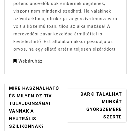
potencianövelők sok embernek segítenek,
viszont nem mindenki szedheti. Ha valakinek
szívinfarktusa, stroke-ja vagy szívritmuszavara
volt a közelmúltban, tilos az alkalmazása! A
merevedési zavar kezelése érműtéttel is
kivitelezhető. Ezt általában akkor javasolja az
orvos, ha egy ellátó artéria teljesen elzáródott.
Webáruház
BEJEGYZÉS
MIRE HASZNÁLHATÓ
BÁRKI TALÁLHAT
NAVIGÁCIÓ
ÉS MILYEN OZITÍV
MUNKÁT
TULAJDONSÁGAI
GYŐRSZEMERE
VANNAK A
SZERTE
NEUTRÁLIS
SZILIKONNAK?