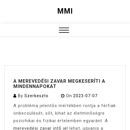
Skip
MMI
to
content
Close
Menu
A MEREVEDÉSI ZAVAR MEGKESERÍTI A
MINDENNAPOKAT
By
Szerkeszto
On
2023-07-07
A probléma jelentős mértékben rontja a férfiak
önbecsülését, sőt, kihat az életminőségre
pszichikai és fizikai értelemben egyaránt. A
merevedési zavar intő jel
lehet, ugyanis a