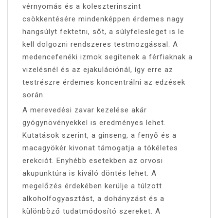
vérnyomás és a koleszterinszint
csökkentésére mindenképpen érdemes nagy
hangsúlyt fektetni, sőt, a súlyfelesleget is le
kell dolgozni rendszeres testmozgással. A
medencefenéki izmok segítenek a férfiaknak a
vizelésnél és az ejakulációnál, így erre az
testrészre érdemes koncentrálni az edzések
során.
A merevedési zavar kezelése akár
gyógynövényekkel is eredményes lehet.
Kutatások szerint, a ginseng, a fenyő és a
macagyökér kivonat támogatja a tökéletes
erekciót. Enyhébb esetekben az orvosi
akupunktúra is kiváló döntés lehet. A
megelőzés érdekében kerülje a túlzott
alkoholfogyasztást, a dohányzást és a
különböző tudatmódosító szereket. A